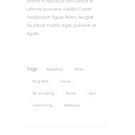
primis in faucibus orci luctus et
ultrices posuere cubilia Curae;
Vestibulum ligula libero, feugiat
faucibus mattis eget, pulvinar et
ligula.
Tags :
Breakfast
Hotel
King Bed
Luxury
No smoking
Room
Spa
Swimming
Wellness