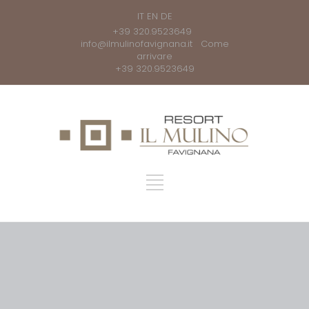
IT
EN
DE
+39 320.9523649
info@ilmulinofavignana.it
Come
arrivare
+39 320.9523649