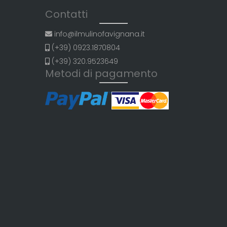
Contatti
info@ilmulinofavignana.it
(+39) 0923.1870804
(+39) 320.9523649
Metodi di pagamento