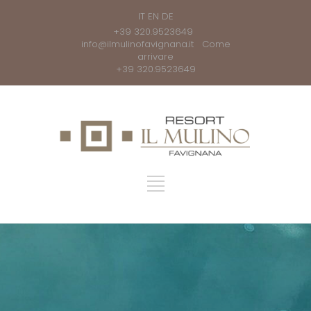
IT
EN
DE
+39 320.9523649
info@ilmulinofavignana.it
Come
arrivare
+39 320.9523649