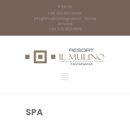
IT
EN
DE
+39 320.9523649
info@ilmulinofavignana.it
Come
arrivare
+39 320.9523649
SPA