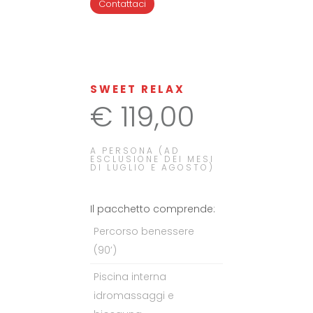
Contattaci
SWEET RELAX
€ 119,00
A PERSONA (AD
ESCLUSIONE DEI MESI
DI LUGLIO E AGOSTO)
Il pacchetto comprende:
Percorso benessere
(90’)
Piscina interna
idromassaggi e