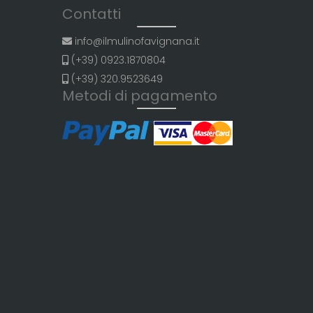
Contatti
info@ilmulinofavignana.it
(+39) 0923.1870804
(+39) 320.9523649
Metodi di pagamento