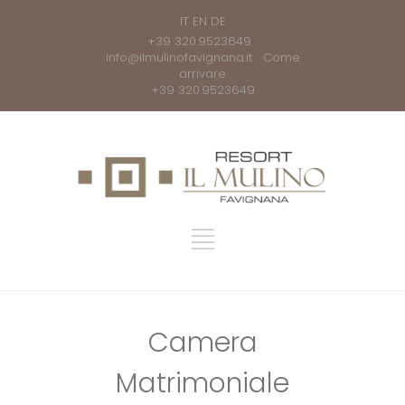
IT
EN
DE
+39 320.9523649
info@ilmulinofavignana.it
Come
arrivare
+39 320.9523649
Camera
Matrimoniale