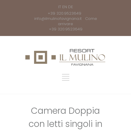
IT
EN
DE
+39 320.9523649
info@ilmulinofavignana.it
Come
arrivare
+39 320.9523649
Camera Doppia
con letti singoli in