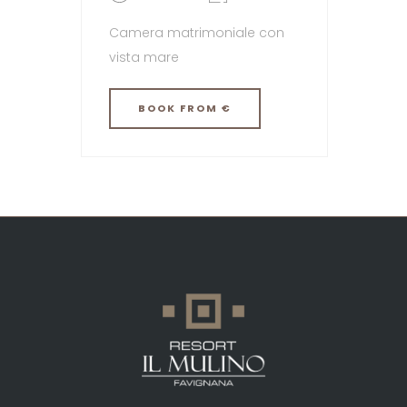
Camera matrimoniale con
vista mare
BOOK
FROM €