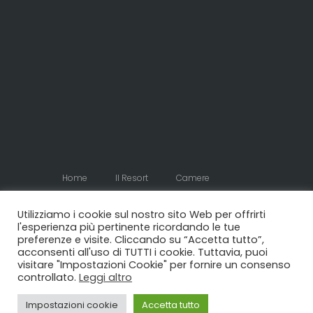
Home
Il Resort
Camere
Appartamenti
Contatti
Utilizziamo i cookie sul nostro sito Web per offrirti
l'esperienza più pertinente ricordando le tue
preferenze e visite. Cliccando su “Accetta tutto”,
Powered by Clickoso
acconsenti all'uso di TUTTI i cookie. Tuttavia, puoi
visitare "Impostazioni Cookie" per fornire un consenso
controllato.
Leggi altro
Impostazioni cookie
Accetta tutto