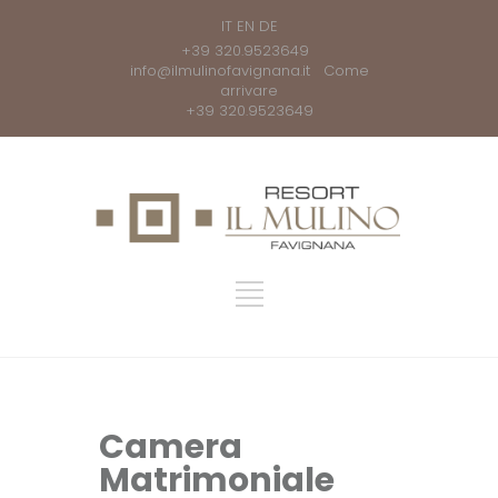
IT
EN
DE
+39 320.9523649
info@ilmulinofavignana.it
Come
arrivare
+39 320.9523649
Camera
Matrimoniale