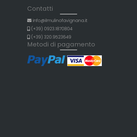
Contatti
info@ilmulinofavignana.it
(+39) 0923.1870804
(+39) 320.9523649
Metodi di pagamento