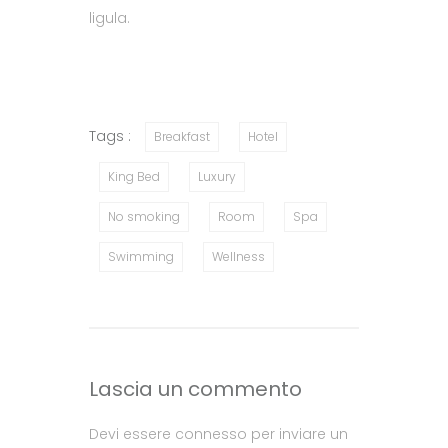
ligula.
Tags :
Breakfast
Hotel
King Bed
Luxury
No smoking
Room
Spa
Swimming
Wellness
Lascia un commento
Devi essere
connesso
per inviare un