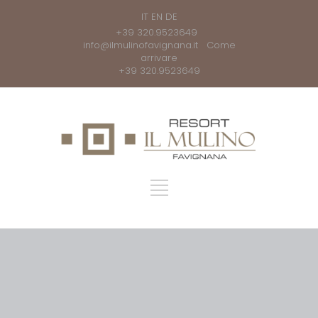
IT
EN
DE
+39 320.9523649
info@ilmulinofavignana.it
Come
arrivare
+39 320.9523649